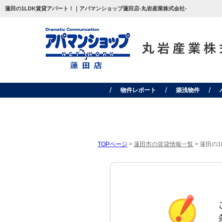
蓮田の1LDK賃貸アパート！｜アパマンショップ蓮田店-丸岩産業株式会社-
物件レポート
築浅物件
TOPページ
>
蓮田市の賃貸情報一覧
>
蓮田の1