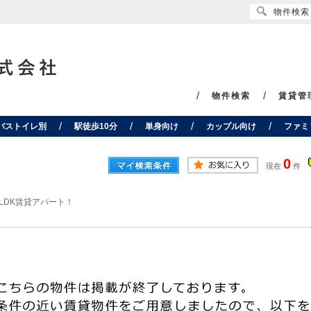
物件検索
物件検索
賃貸管
バストイレ別
駅徒歩10分
単身向け
カップル向け
ファミ
0
現在
件
LDK賃貸アパート！