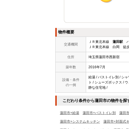
物件概要
ＪＲ東北本線
蓮田駅
バ
交通機関
ＪＲ東北本線 白岡 徒歩
住所
埼玉県蓮田市西新宿
築年数
2016年7月
給湯 / バストイレ別 / シャ
設備・条件
ト / シューズボックス / ウ
の一例
静な住宅地 /
こだわり条件から蓮田市の物件を探
蓮田市+給湯
蓮田市+バストイレ別
蓮田
蓮田市+システムキッチン
蓮田市+対面式