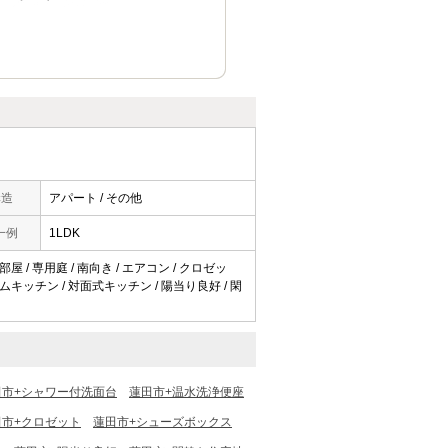
構造
アパート / その他
一例
1LDK
屋 / 専用庭 / 南向き / エアコン / クロゼッ
テムキッチン / 対面式キッチン / 陽当り良好 / 閑
田市+シャワー付洗面台
蓮田市+温水洗浄便座
田市+クロゼット
蓮田市+シューズボックス