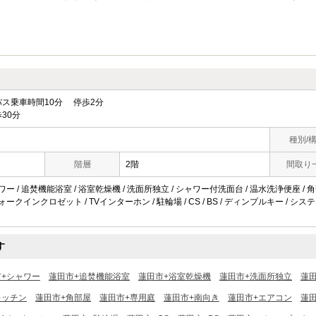
ス乗車時間10分 停歩2分
30分
種別/
階層
2階
間取り
ワー / 追焚機能浴室 / 浴室乾燥機 / 洗面所独立 / シャワー付洗面台 / 温水洗浄便座 / 角部
ォークインクロゼット / TVインターホン / 駐輪場 / CS / BS / ディンプルキー / シス
す
市+シャワー
蓮田市+追焚機能浴室
蓮田市+浴室乾燥機
蓮田市+洗面所独立
蓮
キッチン
蓮田市+角部屋
蓮田市+専用庭
蓮田市+南向き
蓮田市+エアコン
蓮