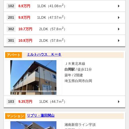
2
102
8.9万円
1LDK（41.08ｍ
）
2
201
9.9万円
1LDK（47.57ｍ
）
2
302
10.7万円
2LDK（57.8ｍ
）
2
301
10.9万円
2LDK（57.8ｍ
）
ミルトハウス Ｋー６
アパート
ＪＲ東北本線
白岡駅
/ 徒歩11分
築年 / 2階建
埼玉県白岡市白岡
2
103
9.35万円
1LDK（44.7ｍ
）
リブリ・蓮田関山
マンション
湘南新宿ライン宇須