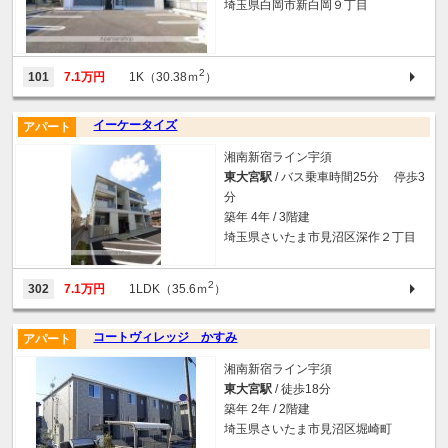
埼玉県白岡市新白岡９丁目
2
101
7.1万円
1K（30.38ｍ
）
イーケータイズ
アパート
湘南新宿ライン宇須
東大宮駅
/ バス乗車時間25分 停歩3
分
築年 4年 / 3階建
埼玉県さいたま市見沼区深作２丁目
2
302
7.1万円
1LDK（35.6ｍ
）
コートヴィレッジ かすみ
アパート
湘南新宿ライン宇須
東大宮駅
/ 徒歩18分
築年 2年 / 2階建
埼玉県さいたま市見沼区堀崎町