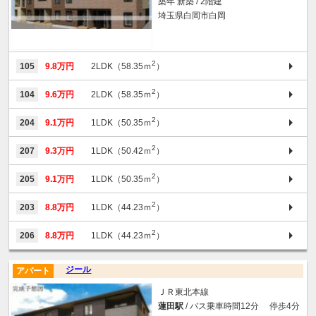
築年 新築 / 2階建
埼玉県白岡市白岡
2
105
9.8万円
2LDK（58.35ｍ
）
2
104
9.6万円
2LDK（58.35ｍ
）
2
204
9.1万円
1LDK（50.35ｍ
）
2
207
9.3万円
1LDK（50.42ｍ
）
2
205
9.1万円
1LDK（50.35ｍ
）
2
203
8.8万円
1LDK（44.23ｍ
）
2
206
8.8万円
1LDK（44.23ｍ
）
ジール
アパート
ＪＲ東北本線
蓮田駅
/ バス乗車時間12分 停歩4分