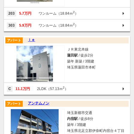
2
203
5.7万円
ワンルーム（18.84ｍ
）
2
303
5.9万円
ワンルーム（18.84ｍ
）
ｉｅ
アパート
ＪＲ東北本線
蓮田駅
/ 徒歩2分
築年 新築 / 3階建
埼玉県蓮田市本町
2
C
11.1万円
2LDK（57.13ｍ
）
アンテムノン
アパート
埼玉新都市交通
内宿駅
/ 徒歩8分
築年 / 3階建
埼玉県北足立郡伊奈町内宿台４丁目