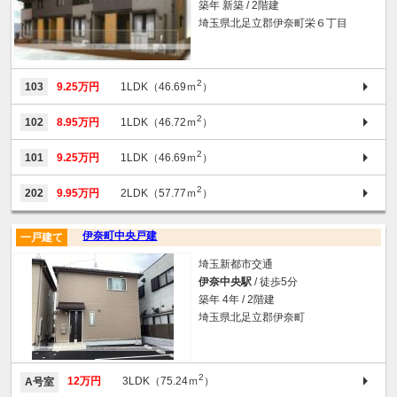
築年 新築 / 2階建
埼玉県北足立郡伊奈町栄６丁目
2
103
9.25万円
1LDK（46.69ｍ
）
2
102
8.95万円
1LDK（46.72ｍ
）
2
101
9.25万円
1LDK（46.69ｍ
）
2
202
9.95万円
2LDK（57.77ｍ
）
伊奈町中央戸建
一戸建て
埼玉新都市交通
伊奈中央駅
/ 徒歩5分
築年 4年 / 2階建
埼玉県北足立郡伊奈町
2
12万円
3LDK（75.24ｍ
）
A号室