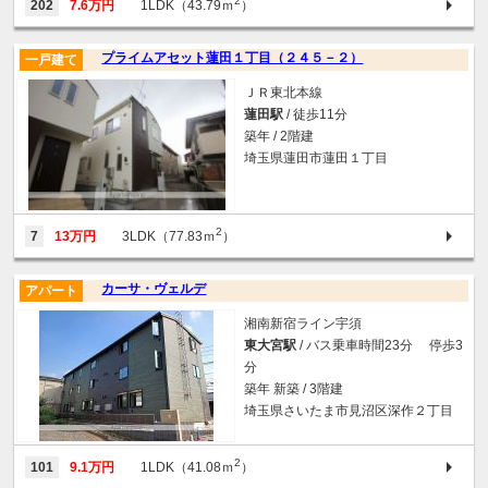
2
202
7.6万円
1LDK（43.79ｍ
）
プライムアセット蓮田１丁目（２４５－２）
一戸建て
ＪＲ東北本線
蓮田駅
/ 徒歩11分
築年 / 2階建
埼玉県蓮田市蓮田１丁目
2
7
13万円
3LDK（77.83ｍ
）
カーサ・ヴェルデ
アパート
湘南新宿ライン宇須
東大宮駅
/ バス乗車時間23分 停歩3
分
築年 新築 / 3階建
埼玉県さいたま市見沼区深作２丁目
2
101
9.1万円
1LDK（41.08ｍ
）