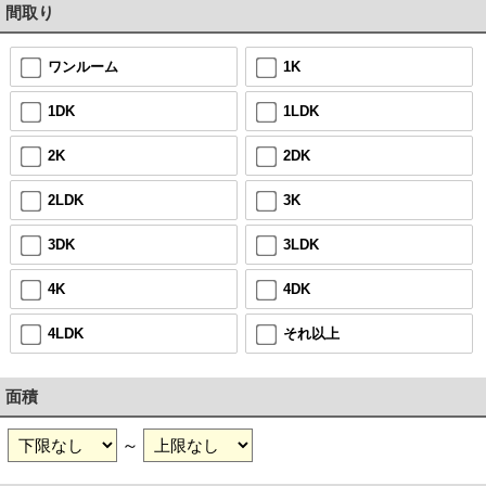
間取り
ワンルーム
1K
1DK
1LDK
2K
2DK
2LDK
3K
3DK
3LDK
4K
4DK
4LDK
それ以上
面積
～