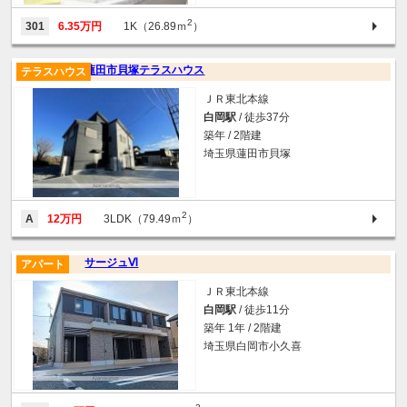
2
301
6.35万円
1K（26.89ｍ
）
蓮田市貝塚テラスハウス
テラスハウス
ＪＲ東北本線
白岡駅
/ 徒歩37分
築年 / 2階建
埼玉県蓮田市貝塚
2
A
12万円
3LDK（79.49ｍ
）
サージュⅥ
アパート
ＪＲ東北本線
白岡駅
/ 徒歩11分
築年 1年 / 2階建
埼玉県白岡市小久喜