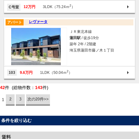
2
12万円
3LDK（75.24ｍ
）
C号室
レヴァータ
アパート
ＪＲ東北本線
蓮田駅
/ 徒歩19分
築年 2年 / 2階建
埼玉県蓮田市藤ノ木１丁目
2
103
9.6万円
1LDK（50.04ｍ
）
42
件 (総物件数：
143
件)
2
3
次の20件>>
1
条件を絞り込む
賃料