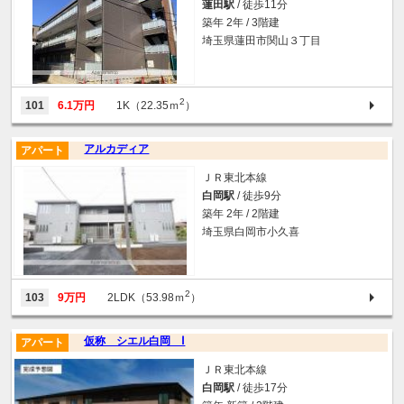
蓮田駅
/ 徒歩11分
築年 2年 / 3階建
埼玉県蓮田市関山３丁目
2
101
6.1万円
1K（22.35ｍ
）
アルカディア
アパート
ＪＲ東北本線
白岡駅
/ 徒歩9分
築年 2年 / 2階建
埼玉県白岡市小久喜
2
103
9万円
2LDK（53.98ｍ
）
仮称 シエル白岡 Ⅰ
アパート
ＪＲ東北本線
白岡駅
/ 徒歩17分