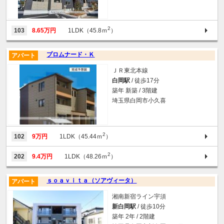
2
103
8.65万円
1LDK（45.8ｍ
）
プロムナード・Ｋ
アパート
ＪＲ東北本線
白岡駅
/ 徒歩17分
築年 新築 / 3階建
埼玉県白岡市小久喜
2
102
9万円
1LDK（45.44ｍ
）
2
202
9.4万円
1LDK（48.26ｍ
）
ｓｏａｖｉｔａ（ソアヴィータ）
アパート
湘南新宿ライン宇須
新白岡駅
/ 徒歩10分
築年 2年 / 2階建