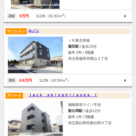
2
202
9万円
1LDK（51.63ｍ
）
ルノン
マンション
ＪＲ東北本線
蓮田駅
/ 徒歩15分
築年 2年 / 3階建
埼玉県蓮田市関山３丁目
2
303
8.6万円
1LDK（42.54ｍ
）
Ｊａｃｋ ｓｈｉｎｓｈｉｒａｏｋａ Ⅰ
アパート
湘南新宿ライン宇須
新白岡駅
/ 徒歩12分
築年 1年 / 3階建
埼玉県白岡市新白岡９丁目