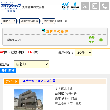
築5年以内｜賃貸物件一覧｜ アパマンショップ蓮田店-丸岩産業株式会社-
TOPページ
>
蓮田の賃貸情報
>
物件検索
>
物件一覧
選択中の条件
条件
築5年以内
変更
42
件 (総物件数：
143
件)
表示件数 ：
並び順 ：
条件変更
ルナール・オアシス白岡
アパート
ＪＲ東北本線
白岡駅
/ 徒歩4分
築年 新築 / 3階建
埼玉県白岡市千駄野