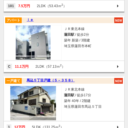
2
101
7.5万円
2LDK（53.43ｍ
）
ｉｅ
アパート
ＪＲ東北本線
蓮田駅
/ 徒歩2分
築年 新築 / 3階建
埼玉県蓮田市本町
2
C
11.1万円
2LDK（57.13ｍ
）
馬込５丁目戸建（５－３５８）
一戸建て
ＪＲ東北本線
蓮田駅
/ 徒歩17分
築年 40年 / 2階建
埼玉県蓮田市馬込５丁目
2
1
12万円
5LDK（131.25ｍ
）