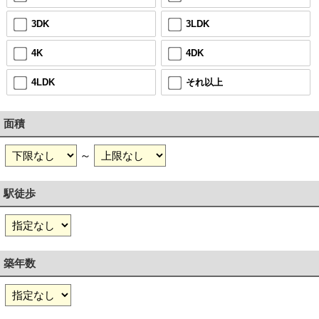
3DK
3LDK
4K
4DK
4LDK
それ以上
面積
～
駅徒歩
築年数