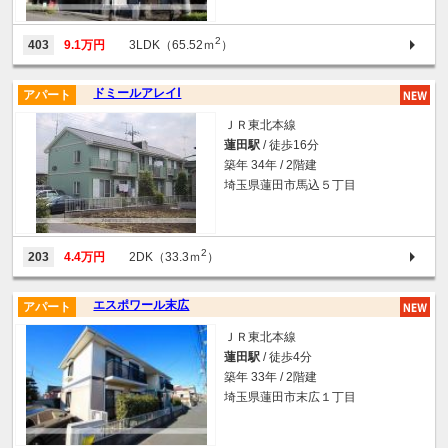
2
403
9.1万円
3LDK（65.52ｍ
）
ドミールアレイⅠ
アパート
ＪＲ東北本線
蓮田駅
/ 徒歩16分
築年 34年 / 2階建
埼玉県蓮田市馬込５丁目
2
203
4.4万円
2DK（33.3ｍ
）
エスポワール末広
アパート
ＪＲ東北本線
蓮田駅
/ 徒歩4分
築年 33年 / 2階建
埼玉県蓮田市末広１丁目