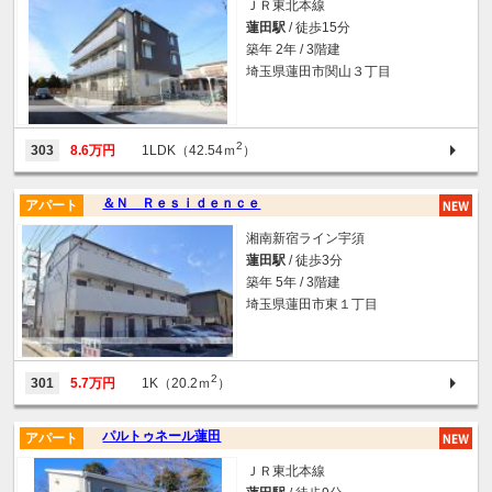
ＪＲ東北本線
蓮田駅
/ 徒歩15分
築年 2年 / 3階建
埼玉県蓮田市関山３丁目
2
303
8.6万円
1LDK（42.54ｍ
）
＆Ｎ Ｒｅｓｉｄｅｎｃｅ
アパート
湘南新宿ライン宇須
蓮田駅
/ 徒歩3分
築年 5年 / 3階建
埼玉県蓮田市東１丁目
2
301
5.7万円
1K（20.2ｍ
）
パルトゥネール蓮田
アパート
ＪＲ東北本線