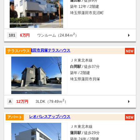
蓮田駅
/ 徒歩9分
築年 12年 / 2階建
埼玉県蓮田市見沼町
2
101
6万円
ワンルーム（24.84ｍ
）
蓮田市貝塚テラスハウス
テラスハウス
ＪＲ東北本線
白岡駅
/ 徒歩37分
築年 / 2階建
埼玉県蓮田市貝塚
2
A
12万円
3LDK（79.49ｍ
）
レオパレスアップハウス
アパート
ＪＲ東北本線
蓮田駅
/ 徒歩29分
築年 24年 / 2階建