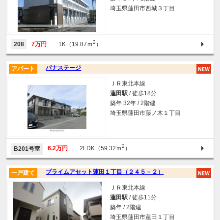
埼玉県蓮田市西城３丁目
2
208
7万円
1K（19.87ｍ
）
パナステージ
アパート
ＪＲ東北本線
蓮田駅
/ 徒歩18分
築年 32年 / 2階建
埼玉県蓮田市藤ノ木１丁目
2
6.2万円
2LDK（59.32ｍ
）
B201号室
プライムアセット蓮田１丁目（２４５－２）
一戸建て
ＪＲ東北本線
蓮田駅
/ 徒歩11分
築年 / 2階建
埼玉県蓮田市蓮田１丁目