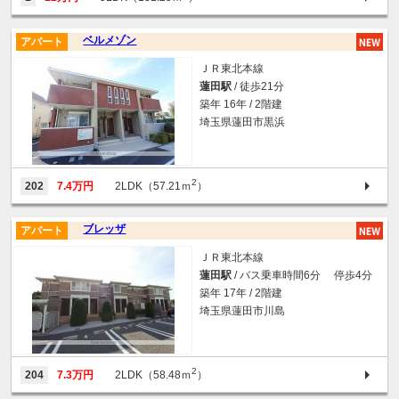
ベルメゾン
アパート
ＪＲ東北本線
蓮田駅
/ 徒歩21分
築年 16年 / 2階建
埼玉県蓮田市黒浜
2
202
7.4万円
2LDK（57.21ｍ
）
ブレッザ
アパート
ＪＲ東北本線
蓮田駅
/ バス乗車時間6分 停歩4分
築年 17年 / 2階建
埼玉県蓮田市川島
2
204
7.3万円
2LDK（58.48ｍ
）