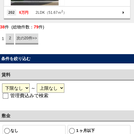
2
202
6万円
2LDK（51.67ｍ
）
38
件 (総物件数：
79
件)
2
次の20件>>
1
条件を絞り込む
賃料
～
管理費込みで検索
敷金
なし
１ヶ月以下