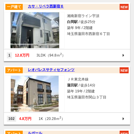
カサ・リベラ西新宿６
一戸建て
湘南新宿ライン宇須
白岡駅
/ 徒歩25分
築年 9年 / 2階建
埼玉県蓮田市西新宿６丁目
2
1
12.8万円
3LDK（94.8ｍ
）
レオパレスサティセフォンツ
アパート
ＪＲ東北本線
蓮田駅
/ 徒歩14分
築年 19年 / 2階建
埼玉県蓮田市関山３丁目
2
102
4.8万円
1K（20.28ｍ
）
ルガール
アパート