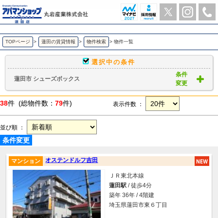
蓮田市 シューズボックス ｜賃貸物件一覧｜ アパマンショップ蓮田店-丸岩産業株式会社-
TOPページ
>
蓮田の賃貸情報
>
物件検索
>
物件一覧
選択中の条件
条件
蓮田市 シューズボックス
変更
38
件 (総物件数：
79
件)
表示件数 ：
並び順 ：
条件変更
オステンドルフ吉田
マンション
ＪＲ東北本線
蓮田駅
/ 徒歩4分
築年 36年 / 4階建
埼玉県蓮田市東６丁目