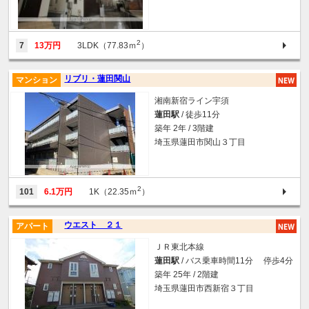
2
7
13万円
3LDK（77.83ｍ
）
リブリ・蓮田関山
マンション
湘南新宿ライン宇須
蓮田駅
/ 徒歩11分
築年 2年 / 3階建
埼玉県蓮田市関山３丁目
2
101
6.1万円
1K（22.35ｍ
）
ウエスト ２１
アパート
ＪＲ東北本線
蓮田駅
/ バス乗車時間11分 停歩4分
築年 25年 / 2階建
埼玉県蓮田市西新宿３丁目