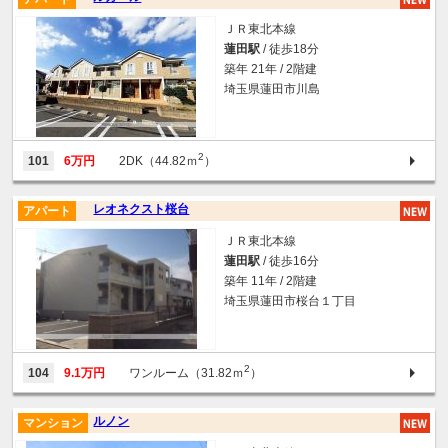
ＪＲ東北本線
蓮田駅
/ 徒歩18分
築年 21年 / 2階建
埼玉県蓮田市川島
2
101
6万円
2DK（44.82ｍ
）
レオネクスト桜台
アパート
ＪＲ東北本線
蓮田駅
/ 徒歩16分
築年 11年 / 2階建
埼玉県蓮田市桜台１丁目
2
104
9.1万円
ワンルーム（31.82ｍ
）
ルノン
マンション