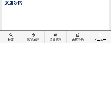
来店対応
検索
閲覧履歴
賃貸管理
来店予約
メニュー
メニュー
コンテンツ
来店されたお客様のご対応をします。
トップページ
賃貸物件検索
物件レポート
インフォメーション
スタッフブログ
スタッフ紹介
お客様の声
採用情報
会社概要
お問合せ