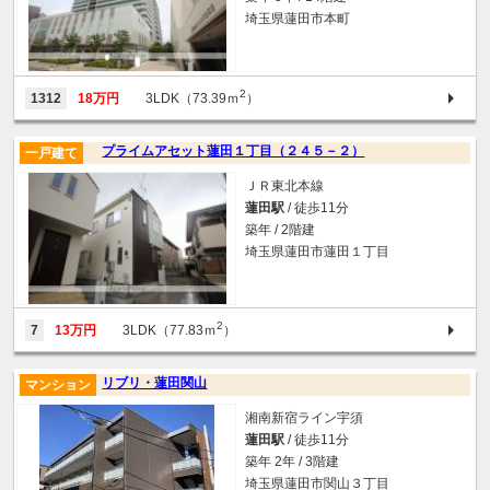
埼玉県蓮田市本町
2
1312
18万円
3LDK（73.39ｍ
）
プライムアセット蓮田１丁目（２４５－２）
一戸建て
ＪＲ東北本線
蓮田駅
/ 徒歩11分
築年 / 2階建
埼玉県蓮田市蓮田１丁目
2
7
13万円
3LDK（77.83ｍ
）
リブリ・蓮田関山
マンション
湘南新宿ライン宇須
蓮田駅
/ 徒歩11分
築年 2年 / 3階建
埼玉県蓮田市関山３丁目