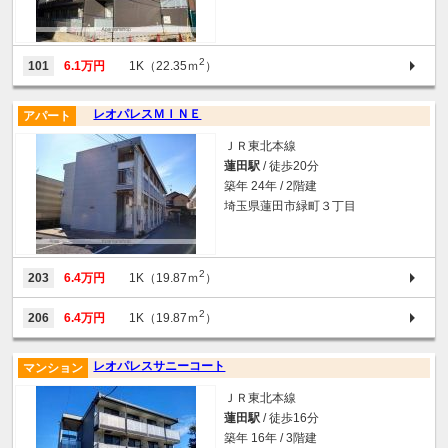
2
101
6.1万円
1K（22.35ｍ
）
レオパレスＭＩＮＥ
アパート
ＪＲ東北本線
蓮田駅
/ 徒歩20分
築年 24年 / 2階建
埼玉県蓮田市緑町３丁目
2
203
6.4万円
1K（19.87ｍ
）
2
206
6.4万円
1K（19.87ｍ
）
レオパレスサニーコート
マンション
ＪＲ東北本線
蓮田駅
/ 徒歩16分
築年 16年 / 3階建