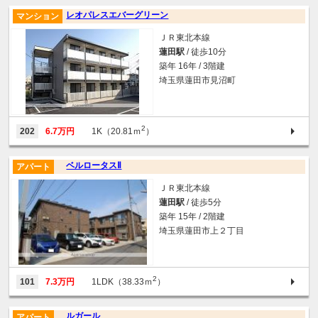
レオパレスエバーグリーン
マンション
ＪＲ東北本線
蓮田駅
/ 徒歩10分
築年 16年 / 3階建
埼玉県蓮田市見沼町
2
202
6.7万円
1K（20.81ｍ
）
ベルロータスⅡ
アパート
ＪＲ東北本線
蓮田駅
/ 徒歩5分
築年 15年 / 2階建
埼玉県蓮田市上２丁目
2
101
7.3万円
1LDK（38.33ｍ
）
ルガール
アパート