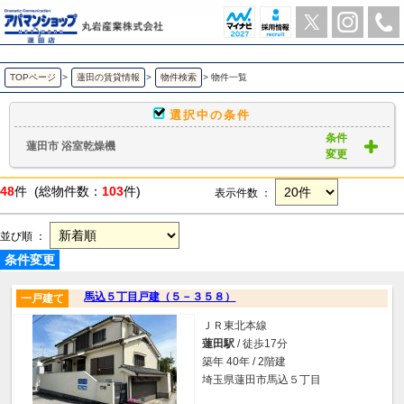
蓮田市 浴室乾燥機 ｜賃貸物件一覧｜ アパマンショップ蓮田店-丸岩産業株式会社-
TOPページ
>
蓮田の賃貸情報
>
物件検索
>
物件一覧
選択中の条件
条件
蓮田市 浴室乾燥機
変更
48
件 (総物件数：
103
件)
表示件数 ：
並び順 ：
条件変更
馬込５丁目戸建（５－３５８）
一戸建て
ＪＲ東北本線
蓮田駅
/ 徒歩17分
築年 40年 / 2階建
埼玉県蓮田市馬込５丁目