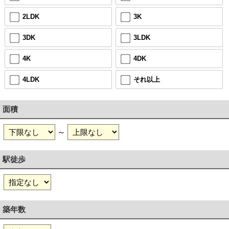
2LDK
3K
3DK
3LDK
4K
4DK
4LDK
それ以上
面積
～
駅徒歩
築年数