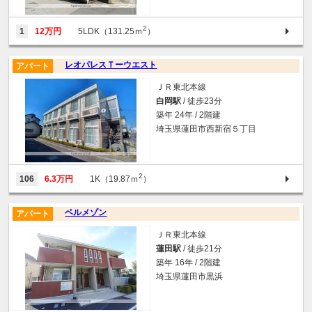
2
1
12万円
5LDK（131.25ｍ
）
レオパレスＴーウエスト
アパート
ＪＲ東北本線
白岡駅
/ 徒歩23分
築年 24年 / 2階建
埼玉県蓮田市西新宿５丁目
2
106
6.3万円
1K（19.87ｍ
）
ベルメゾン
アパート
ＪＲ東北本線
蓮田駅
/ 徒歩21分
築年 16年 / 2階建
埼玉県蓮田市黒浜