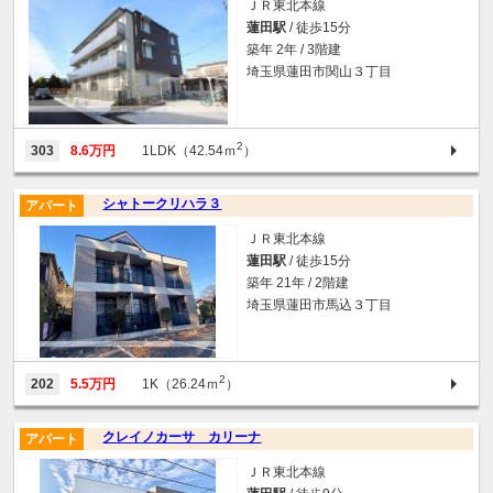
ＪＲ東北本線
蓮田駅
/ 徒歩15分
築年 2年 / 3階建
埼玉県蓮田市関山３丁目
2
303
8.6万円
1LDK（42.54ｍ
）
シャトークリハラ３
アパート
ＪＲ東北本線
蓮田駅
/ 徒歩15分
築年 21年 / 2階建
埼玉県蓮田市馬込３丁目
2
202
5.5万円
1K（26.24ｍ
）
クレイノカーサ カリーナ
アパート
ＪＲ東北本線