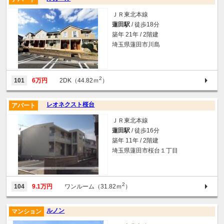
ＪＲ東北本線
蓮田駅
/ 徒歩18分
築年 21年 / 2階建
埼玉県蓮田市川島
2
101
6万円
2DK（44.82ｍ
）
レオネクスト桜台
アパート
ＪＲ東北本線
蓮田駅
/ 徒歩16分
築年 11年 / 2階建
埼玉県蓮田市桜台１丁目
2
104
9.1万円
ワンルーム（31.82ｍ
）
ルノン
マンション