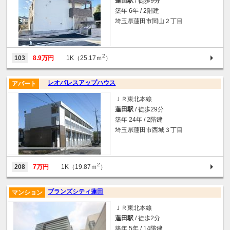
蓮田駅
/ 徒歩9分
築年 6年 / 2階建
埼玉県蓮田市関山２丁目
2
103
8.9万円
1K（25.17ｍ
）
レオパレスアップハウス
アパート
ＪＲ東北本線
蓮田駅
/ 徒歩29分
築年 24年 / 2階建
埼玉県蓮田市西城３丁目
2
208
7万円
1K（19.87ｍ
）
ブランズシティ蓮田
マンション
ＪＲ東北本線
蓮田駅
/ 徒歩2分
築年 5年 / 14階建