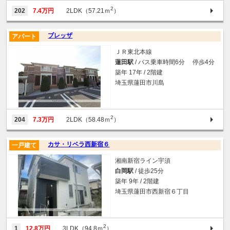
2
202
7.4万円
2LDK（57.21ｍ
）
ブレッザ
アパート
ＪＲ東北本線
蓮田駅
/ バス乗車時間6分 停歩4分
築年 17年 / 2階建
埼玉県蓮田市川島
2
204
7.3万円
2LDK（58.48ｍ
）
カサ・リベラ西新宿６
一戸建て
湘南新宿ライン宇須
白岡駅
/ 徒歩25分
築年 9年 / 2階建
埼玉県蓮田市西新宿６丁目
2
1
12.8万円
3LDK（94.8ｍ
）