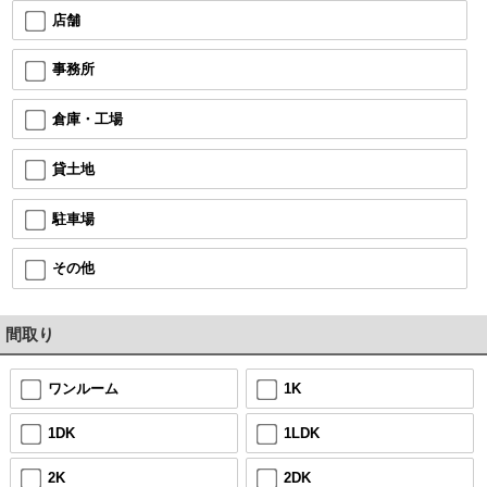
店舗
事務所
倉庫・工場
貸土地
駐車場
その他
間取り
ワンルーム
1K
1DK
1LDK
2K
2DK