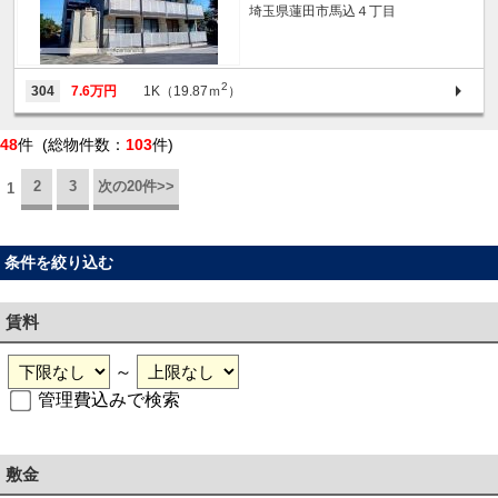
埼玉県蓮田市馬込４丁目
2
304
7.6万円
1K（19.87ｍ
）
48
件 (総物件数：
103
件)
2
3
次の20件>>
1
条件を絞り込む
賃料
～
管理費込みで検索
敷金