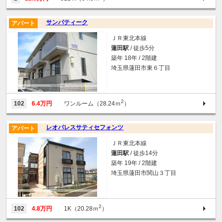
サンパティーク
アパート
ＪＲ東北本線
蓮田駅
/ 徒歩5分
築年 18年 / 2階建
埼玉県蓮田市東６丁目
2
102
6.4万円
ワンルーム（28.24ｍ
）
レオパレスサティセフォンツ
アパート
ＪＲ東北本線
蓮田駅
/ 徒歩14分
築年 19年 / 2階建
埼玉県蓮田市関山３丁目
2
102
4.8万円
1K（20.28ｍ
）