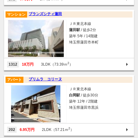
ブランズシティ蓮田
マンション
ＪＲ東北本線
蓮田駅
/ 徒歩2分
築年 5年 / 14階建
埼玉県蓮田市本町
2
1312
18万円
3LDK（73.39ｍ
）
プリムラ コリーヌ
アパート
ＪＲ東北本線
白岡駅
/ 徒歩30分
築年 12年 / 2階建
埼玉県蓮田市黒浜
2
202
6.95万円
2LDK（57.21ｍ
）