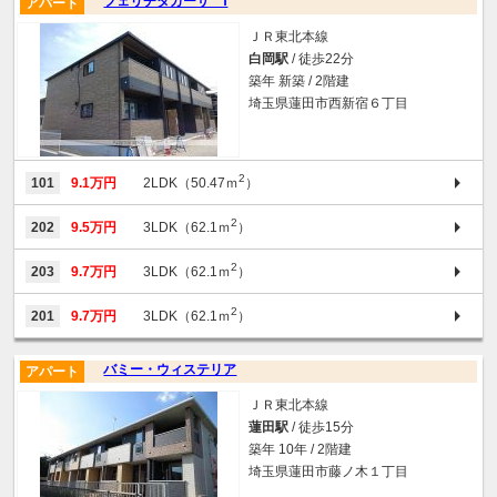
フェリチタカーサ Ⅰ
アパート
ＪＲ東北本線
白岡駅
/ 徒歩22分
築年 新築 / 2階建
埼玉県蓮田市西新宿６丁目
2
101
9.1万円
2LDK（50.47ｍ
）
2
202
9.5万円
3LDK（62.1ｍ
）
2
203
9.7万円
3LDK（62.1ｍ
）
2
201
9.7万円
3LDK（62.1ｍ
）
バミー・ウィステリア
アパート
ＪＲ東北本線
蓮田駅
/ 徒歩15分
築年 10年 / 2階建
埼玉県蓮田市藤ノ木１丁目