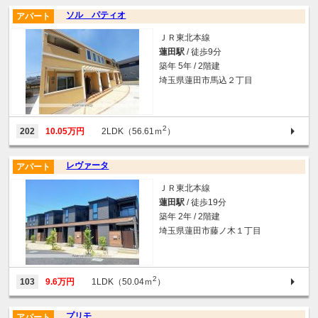
ソル パティオ
アパート
ＪＲ東北本線
蓮田駅
/ 徒歩9分
築年 5年 / 2階建
埼玉県蓮田市馬込２丁目
2
202
10.05万円
2LDK（56.61ｍ
）
レヴァータ
アパート
ＪＲ東北本線
蓮田駅
/ 徒歩19分
築年 2年 / 2階建
埼玉県蓮田市藤ノ木１丁目
2
103
9.6万円
1LDK（50.04ｍ
）
プリモ
アパート