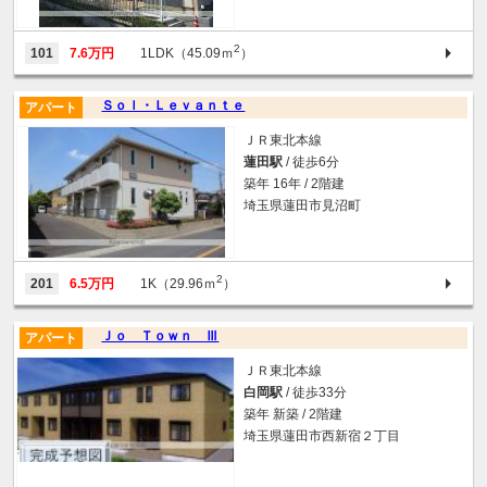
2
101
7.6万円
1LDK（45.09ｍ
）
Ｓｏｌ・Ｌｅｖａｎｔｅ
アパート
ＪＲ東北本線
蓮田駅
/ 徒歩6分
築年 16年 / 2階建
埼玉県蓮田市見沼町
2
201
6.5万円
1K（29.96ｍ
）
Ｊｏ Ｔｏｗｎ Ⅲ
アパート
ＪＲ東北本線
白岡駅
/ 徒歩33分
築年 新築 / 2階建
埼玉県蓮田市西新宿２丁目