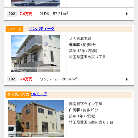
2
202
7.4万円
2LDK（57.21ｍ
）
サンパティーク
アパート
ＪＲ東北本線
蓮田駅
/ 徒歩5分
築年 18年 / 2階建
埼玉県蓮田市東６丁目
2
102
6.4万円
ワンルーム（28.24ｍ
）
ハルモニア
テラスハウス
湘南新宿ライン宇須
白岡駅
/ 徒歩19分
築年 1年 / 2階建
埼玉県蓮田市西新宿６丁目