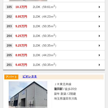
2
105
10.3万円
2LDK（59.61ｍ
）
2
202
8.95万円
1LDK（44.23ｍ
）
2
203
9.25万円
1LDK（50.35ｍ
）
2
204
9.25万円
1LDK（50.35ｍ
）
2
206
9.25万円
1LDK（50.35ｍ
）
2
205
8.95万円
1LDK（44.23ｍ
）
2
201
9.45万円
1LDK（50.35ｍ
）
ビオレタＢ
アパート
ＪＲ東北本線
蓮田駅
/ 徒歩20分
築年 新築 / 2階建
埼玉県蓮田市川島