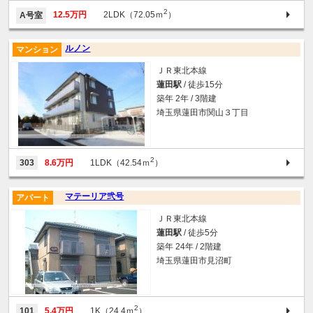
2
12.5万円
2LDK（72.05ｍ
）
A号室
ルノン
マンション
ＪＲ東北本線
蓮田駅
/ 徒歩15分
築年 2年 / 3階建
埼玉県蓮田市関山３丁目
2
303
8.6万円
1LDK（42.54ｍ
）
マテーリア弐号
アパート
ＪＲ東北本線
蓮田駅
/ 徒歩5分
築年 24年 / 2階建
埼玉県蓮田市見沼町
2
101
5.4万円
1K（24.4ｍ
）