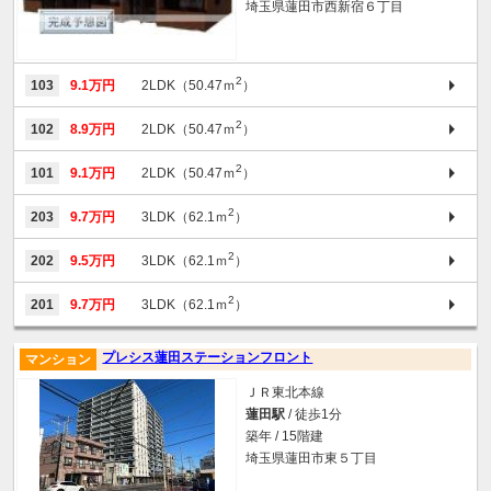
埼玉県蓮田市西新宿６丁目
2
103
9.1万円
2LDK（50.47ｍ
）
2
102
8.9万円
2LDK（50.47ｍ
）
2
101
9.1万円
2LDK（50.47ｍ
）
2
203
9.7万円
3LDK（62.1ｍ
）
2
202
9.5万円
3LDK（62.1ｍ
）
2
201
9.7万円
3LDK（62.1ｍ
）
プレシス蓮田ステーションフロント
マンション
ＪＲ東北本線
蓮田駅
/ 徒歩1分
築年 / 15階建
埼玉県蓮田市東５丁目