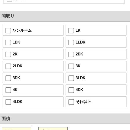
間取り
ワンルーム
1K
1DK
1LDK
2K
2DK
2LDK
3K
3DK
3LDK
4K
4DK
4LDK
それ以上
面積