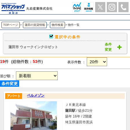
蓮田市 ウォークインクロゼット ｜賃貸物件一覧｜ アパマンショップ蓮田店-丸岩産業株式会社-
TOPページ
>
蓮田の賃貸情報
>
物件検索
>
物件一覧
選択中の条件
条件
蓮田市 ウォークインクロゼット
変更
19
件 (総物件数：
53
件)
表示件数 ：
並び順 ：
条件変更
ベルメゾン
アパート
ＪＲ東北本線
蓮田駅
/ 徒歩21分
築年 16年 / 2階建
埼玉県蓮田市黒浜