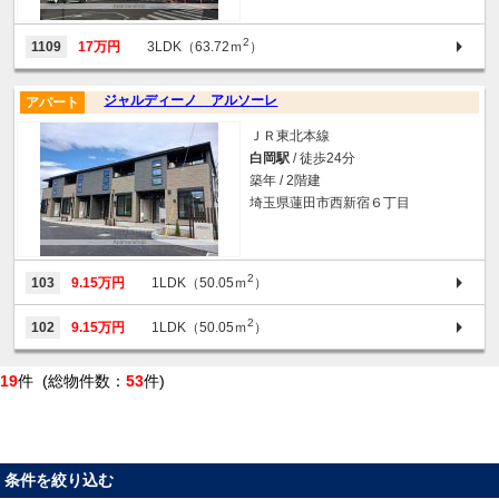
2
1109
17万円
3LDK（63.72ｍ
）
ジャルディーノ アルソーレ
アパート
ＪＲ東北本線
白岡駅
/ 徒歩24分
築年 / 2階建
埼玉県蓮田市西新宿６丁目
2
103
9.15万円
1LDK（50.05ｍ
）
2
102
9.15万円
1LDK（50.05ｍ
）
19
件 (総物件数：
53
件)
条件を絞り込む