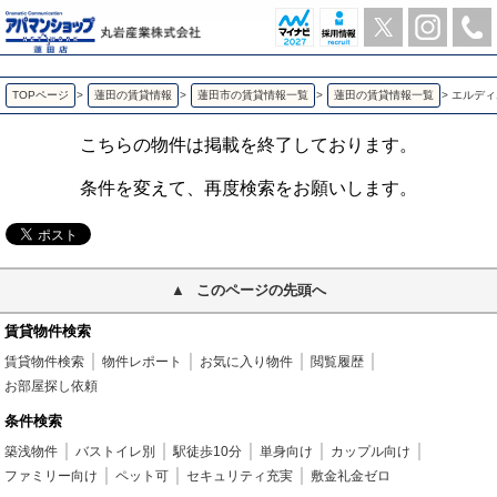
エルディム峯パートⅡ 蓮田の2DK賃貸アパート | アパマンショップ蓮田店-丸岩産業株式会社-
TOPページ
>
蓮田の賃貸情報
>
蓮田市の賃貸情報一覧
>
蓮田の賃貸情報一覧
>
エルディ
こちらの物件は掲載を終了しております。
条件を変えて、再度検索をお願いします。
このページの先頭へ
賃貸物件検索
賃貸物件検索
物件レポート
お気に入り物件
閲覧履歴
お部屋探し依頼
条件検索
築浅物件
バストイレ別
駅徒歩10分
単身向け
カップル向け
ファミリー向け
ペット可
セキュリティ充実
敷金礼金ゼロ