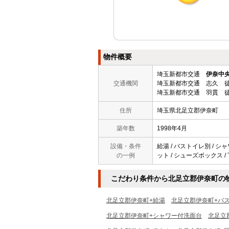
物件概要
埼玉新都市交通
伊奈中
交通機関
埼玉新都市交通 志久 徒
埼玉新都市交通 羽貫 徒
住所
埼玉県北足立郡伊奈町
築年数
1998年4月
設備・条件
給湯 / バストイレ別 / シャ
の一例
ット / シューズボックス / T
こだわり条件から北足立郡伊奈町の
北足立郡伊奈町+給湯
北足立郡伊奈町+バ
北足立郡伊奈町+シャワー付洗面台
北足立