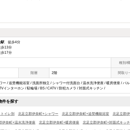
央駅
徒歩4分
歩13分
歩17分
種別/
階層
2階
間取り
ワー / 追焚機能浴室 / 洗面所独立 / シャワー付洗面台 / 温水洗浄便座 / 暖房便座 / バルコ
Vインターホン / 駐輪場 / BS / CATV / 防犯カメラ / 対面式キッチン /
物件を探す
ストイレ別
北足立郡伊奈町+シャワー
北足立郡伊奈町+追焚機能浴室
北足立郡伊
郡伊奈町+温水洗浄便座
北足立郡伊奈町+暖房便座
北足立郡伊奈町+対面式キッ