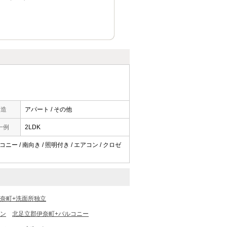
構造
アパート / その他
一例
2LDK
ニー / 南向き / 照明付き / エアコン / クロゼ
奈町+洗面所独立
チン
北足立郡伊奈町+バルコニー