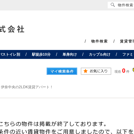
物件検索
物件検索
賃貸管
バストイレ別
駅徒歩10分
単身向け
カップル向け
ファミ
0
現在
件
>
伊奈中央の2LDK賃貸アパート！