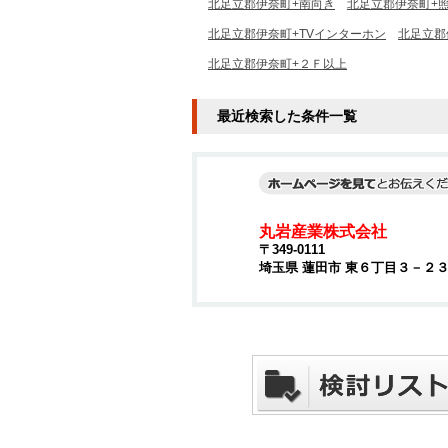
北足立郡伊奈町+南向き
北足立郡伊奈町+
北足立郡伊奈町+TVインターホン
北足立郡
北足立郡伊奈町+２Ｆ以上
最近検索した条件一覧
丸岩産業株式会社
〒349-0111
埼玉県 蓮田市 東６丁目３－２