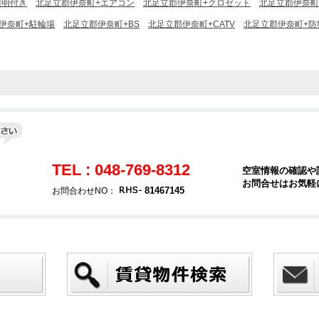
照明付き
北足立郡伊奈町+エアコン
北足立郡伊奈町+クロゼット
北足立郡伊奈町
伊奈町+駐輪場
北足立郡伊奈町+BS
北足立郡伊奈町+CATV
北足立郡伊奈町+防
TEL : 048-769-8312
空室情報の確認や
お問合せはお気軽
３
81467145
お問合わせNO：