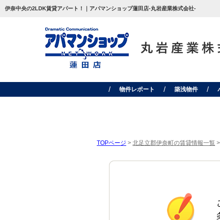
伊奈中央の2LDK賃貸アパート！｜アパマンショップ蓮田店-丸岩産業株式会社-
物件レポート
築浅物件
TOPページ
>
北足立郡伊奈町の賃貸情報一覧