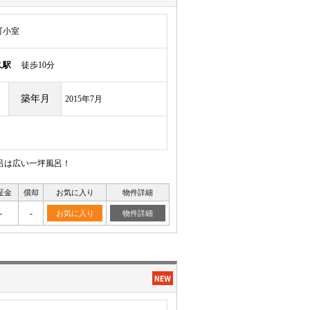
町小室
久駅
徒歩10分
築年月
2015年7月
呂は広い一坪風呂！
証金
償却
お気に入り
物件詳細
-
-
お気に入り
物件詳細