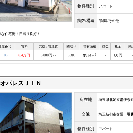
物件種別
アパート
階数/構造
2階建/その他
静な住宅街！日当り良好！
部屋番号
賃料
共益 / 管理費
間取り
専有面積
敷金
礼金
保
2
105
6.4万円
5,000円 / -
3DK
-
1万円
53.46ｍ
オパレスＪＩＮ
所在地
埼玉県北足立郡伊奈
交通
埼玉新都市交通
羽
物件種別
アパート