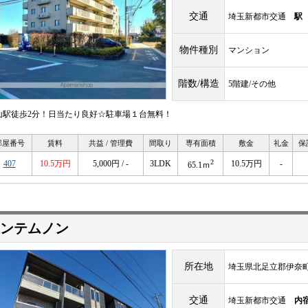
交通
埼玉新都市交通
駅
物件種別
マンション
階数/構造
5階建/その他
山駅徒歩2分！日当たり良好☆駐車場１台無料！
部屋番号
賃料
共益 / 管理費
間取り
専有面積
敷金
礼金
保
2
407
10.5万円
5,000円 / -
3LDK
10.5万円
-
65.1ｍ
ンテムノン
所在地
埼玉県北足立郡伊奈
交通
埼玉新都市交通
内