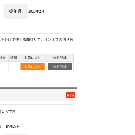
築年月
2026年2月
スを分けて使える間取りで、オンオフの切り替
証金
償却
お気に入り
物件詳細
-
-
お気に入り
物件詳細
町栄５丁目
駅
徒歩23分