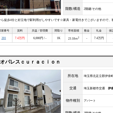
階数/構造
2階建/その他
から徒歩4分と好立地で駅利用がしやすいです☆家具・家電付きでございますので、
部屋番号
賃料
共益 / 管理費
間取り
専有面積
敷金
礼金
保
2
201
7.4万円
6,000円 / -
1K
-
7.4万円
23.18ｍ
オパレスｃｕｒａｃｉｏｎ
所在地
埼玉県北足立郡伊奈
交通
埼玉新都市交通
伊
物件種別
アパート
階数/構造