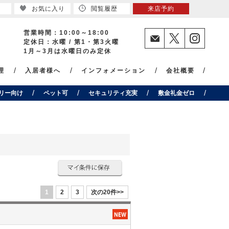
お気に入り
閲覧履歴
来店予約
営業時間：10:00～18:00
定休日：水曜 / 第1・第3火曜
1月～3月は水曜日のみ定休
理
入居者様へ
インフォメーション
会社概要
リー向け
ペット可
セキュリティ充実
敷金礼金ゼロ
1
2
3
次の20件>>