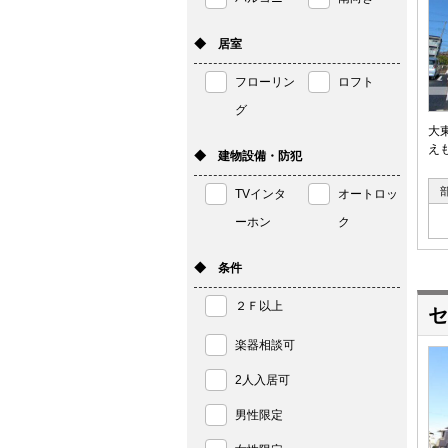
◆ 居室
フローリン
ロフト
グ
大
え
◆ 建物設備・防犯
TVインタ
オートロッ
ーホン
ク
◆ 条件
２Ｆ以上
セ
楽器相談可
2人入居可
男性限定