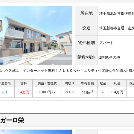
所在地
埼玉県北足立郡伊奈
交通
埼玉新都市交通
志
物件種別
アパート
階数/構造
2階建/その他
和ハウス施工！インターネット無料！ＡＬＳＯＫセキュリティ付閑静な住宅街♪お風
部屋番号
賃料
共益 / 管理費
間取り
専有面積
敷金
礼金
保
2
201
8.4万円
8,000円 / -
2LDK
-
8.4万円
54.9ｍ
ガーロ栄