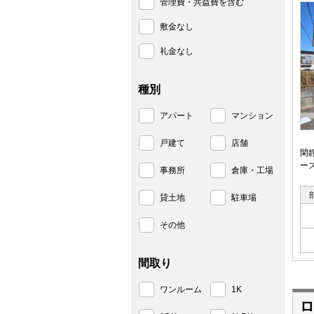
管理費・共益費を含む
敷金なし
礼金なし
種別
アパート
マンション
戸建て
店舗
閑
ー
事務所
倉庫・工場
貸土地
駐車場
その他
間取り
ワンルーム
1K
ロ