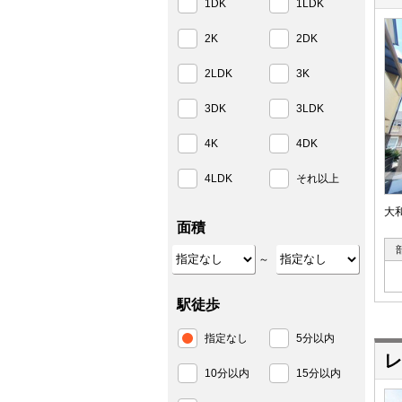
1DK
1LDK
2K
2DK
2LDK
3K
3DK
3LDK
4K
4DK
4LDK
それ以上
大
面積
～
駅徒歩
指定なし
5分以内
レ
10分以内
15分以内