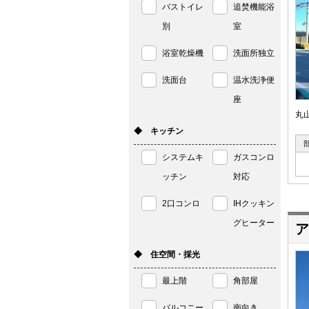
バストイレ
追焚機能浴
別
室
浴室乾燥機
洗面所独立
洗面台
温水洗浄便
座
丸
◆ キッチン
システムキ
ガスコンロ
ッチン
対応
2口コンロ
IHクッキン
グヒーター
ア
◆ 住空間・採光
最上階
角部屋
バルコニー
南向き