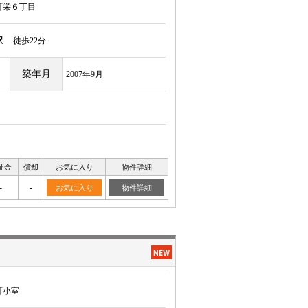
町栄６丁目
駅
徒歩22分
築年月
2007年9月
証金
償却
お気に入り
物件詳細
-
-
お気に入り
物件詳細
町小室