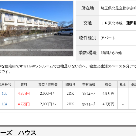
所在地
埼玉県北足立郡伊奈
交通
ＪＲ東北本線
蓮田
物件種別
アパート
階数/構造
1階建/その他
静な住宅街です☆1Kやワンルームでは物足りない方へ。寝室と生活スペースを分け
ズです。
部屋番号
賃料
共益 / 管理費
間取り
専有面積
敷金
礼金
保
2
105
4.8万円
2,000円 / -
2DK
4.8万円
-
39.74ｍ
2
104
4.7万円
2,000円 / -
2DK
4.7万円
-
39.74ｍ
ーズ ハウス