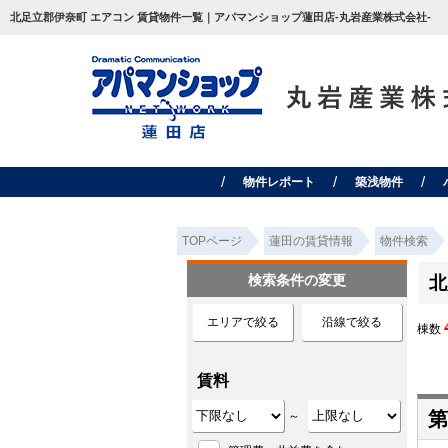
北足立郡伊奈町 エアコン 賃貸物件一覧｜アパマンショップ蓮田店-丸岩産業株式会社-
物件レポート
築浅物件
TOPページ
蓮田の賃貸情報
物件検索
検索条件の変更
北
エリアで絞る
沿線で絞る
棟数
賃料
第
～