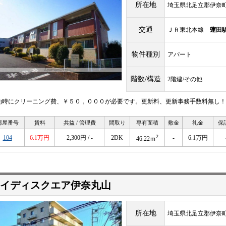
所在地
埼玉県北足立郡伊奈
交通
ＪＲ東北本線
蓮田
物件種別
アパート
階数/構造
2階建/その他
約時にクリーニング費、￥５０，０００が必要です。更新料、更新事務手数料無し！
部屋番号
賃料
共益 / 管理費
間取り
専有面積
敷金
礼金
保
2
104
6.1万円
2,300円 / -
2DK
-
6.1万円
46.22ｍ
イディスクエア伊奈丸山
所在地
埼玉県北足立郡伊奈