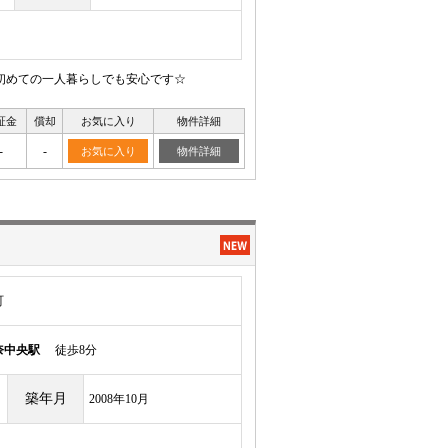
初めての一人暮らしでも安心です☆
証金
償却
お気に入り
物件詳細
-
-
お気に入り
物件詳細
町
奈中央駅
徒歩8分
築年月
2008年10月