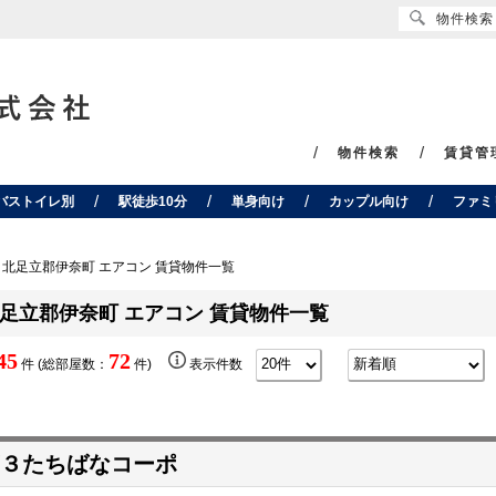
物件検索
物件検索
賃貸管
バストイレ別
駅徒歩10分
単身向け
カップル向け
ファミ
北足立郡伊奈町 エアコン 賃貸物件一覧
足立郡伊奈町 エアコン 賃貸物件一覧
45
72
件 (総部屋数：
件)
表示件数
３たちばなコーポ