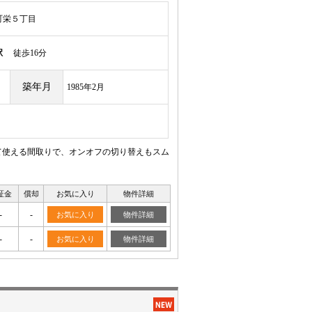
町栄５丁目
駅
徒歩16分
築年月
1985年2月
て使える間取りで、オンオフの切り替えもスム
証金
償却
お気に入り
物件詳細
-
-
お気に入り
物件詳細
-
-
お気に入り
物件詳細