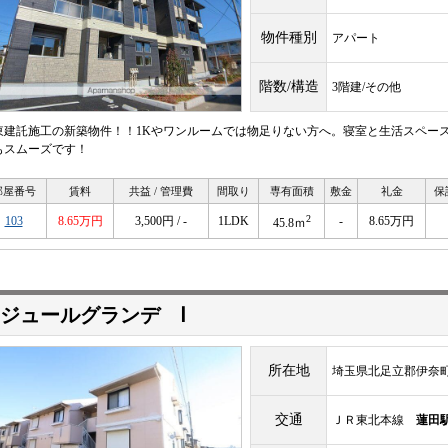
物件種別
アパート
階数/構造
3階建/その他
東建託施工の新築物件！！1Kやワンルームでは物足りない方へ。寝室と生活スペー
もスムーズです！
部屋番号
賃料
共益 / 管理費
間取り
専有面積
敷金
礼金
保
2
103
8.65万円
3,500円 / -
1LDK
-
8.65万円
45.8ｍ
ジュールグランデ Ⅰ
所在地
埼玉県北足立郡伊奈
交通
ＪＲ東北本線
蓮田