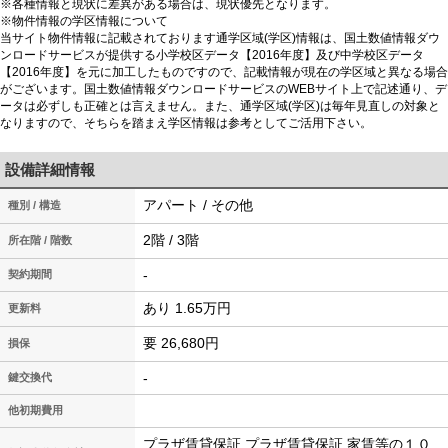
※各種情報と現状に差異がある場合は、現状優先となります。
※物件情報の学区情報について
当サイト物件情報に記載されております通学区域(学区)情報は、国土数値情報ダウ
ンロードサービスが提供する小学校区データ【2016年度】及び中学校区データ
【2016年度】を元に加工したものですので、記載情報が現在の学区域と異なる場合
がございます。国土数値情報ダウンロードサービスのWEBサイト上で記述通り、デ
ータは必ずしも正確とは言えません。また、通学区域(学区)は毎年見直しの対象と
なりますので、そちらを踏まえ学区情報は参考としてご活用下さい。
設備詳細情報
アパート / その他
種別 / 構造
2階 / 3階
所在階 / 階数
-
契約期間
あり 1.65万円
更新料
要 26,680円
損保
-
鍵交換代
他初期費用
プラザ賃貸保証 プラザ賃貸保証 家賃等の１０