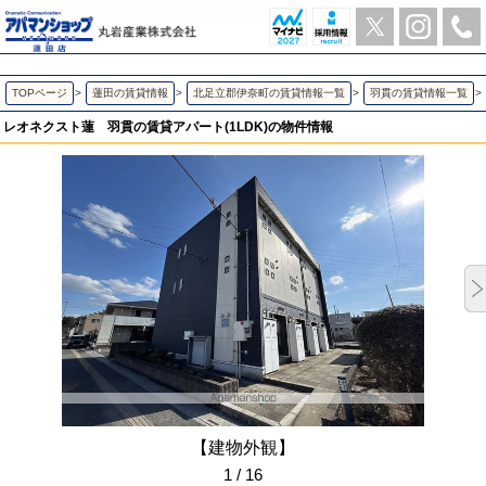
レオネクスト蓮 羽貫の1LDK賃貸アパート | アパマンショップ蓮田店-丸岩産業株式会社-
TOPページ
>
蓮田の賃貸情報
>
北足立郡伊奈町の賃貸情報一覧
>
羽貫の賃貸情報一覧
>
レオネクスト蓮
羽貫の賃貸アパート(1LDK)の物件情報
【建物外観】
1 / 16