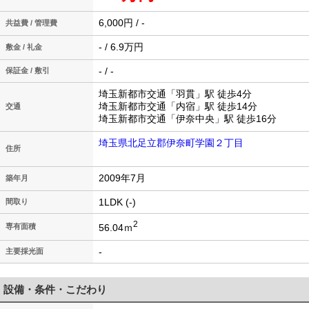
6,000円 / -
共益費 / 管理費
- / 6.9万円
敷金 / 礼金
- / -
保証金 / 敷引
埼玉新都市交通「羽貫」駅 徒歩4分
埼玉新都市交通「内宿」駅 徒歩14分
交通
埼玉新都市交通「伊奈中央」駅 徒歩16分
埼玉県北足立郡伊奈町学園２丁目
住所
2009年7月
築年月
1LDK (-)
間取り
2
56.04ｍ
専有面積
-
主要採光面
設備・条件・こだわり