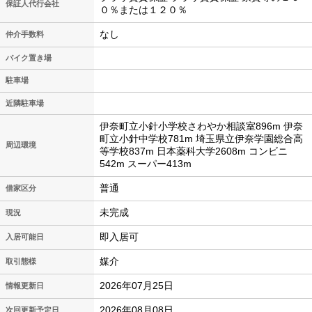
保証人代行会社
０％または１２０％
なし
仲介手数料
バイク置き場
駐車場
近隣駐車場
伊奈町立小針小学校さわやか相談室896m 伊奈
町立小針中学校781m 埼玉県立伊奈学園総合高
周辺環境
等学校837m 日本薬科大学2608m コンビニ
542m スーパー413m
普通
借家区分
未完成
現況
即入居可
入居可能日
媒介
取引態様
2026年07月25日
情報更新日
2026年08月08日
次回更新予定日