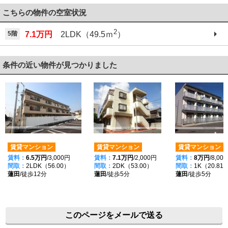
こちらの物件の空室状況
2
5階
7.1万円
2LDK（49.5ｍ
）
条件の近い物件が見つかりました
賃貸マンション
賃貸マンション
賃貸マンション
賃料：
6.5万円
/3,000円
賃料：
7.1万円
/2,000円
賃料：
8万円
/8,00
間取：
2LDK（56.00）
間取：
2DK（53.00）
間取：
1K（20.81
蓮田
/徒歩12分
蓮田
/徒歩5分
蓮田
/徒歩5分
このページをメールで送る