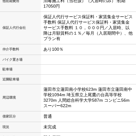
消毒施工料（当社扱）（入居時のみ）:初期
他初期費用
17050円
保証人代行サービス保証料・家賃集金サービス
手数料 保証人代行サービス保証料・家賃集金
サービス手数料 １０，０００円／入居時、以
保証人代行会社
降は月額賃料の１％／毎月（入居期間中）、他
プラン有
あり100％
仲介手数料
バイク置き場
駐車場
近隣駐車場
蓮田市立蓮田南小学校623m 蓮田市立蓮田南中
学校1094m 埼玉県立上尾鷹の台高等学校
周辺環境
3270m 人間総合科学大学587m コンビニ56m
スーパー622m
普通
借家区分
未完成
現況