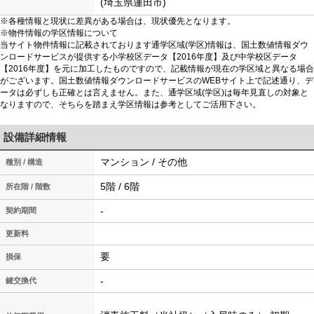
(埼玉県蓮田市)
※各種情報と現状に差異がある場合は、現状優先となります。
※物件情報の学区情報について
当サイト物件情報に記載されております通学区域(学区)情報は、国土数値情報ダウ
ンロードサービスが提供する小学校区データ【2016年度】及び中学校区データ
【2016年度】を元に加工したものですので、記載情報が現在の学区域と異なる場合
がございます。国土数値情報ダウンロードサービスのWEBサイト上で記述通り、デ
ータは必ずしも正確とは言えません。また、通学区域(学区)は毎年見直しの対象と
なりますので、そちらを踏まえ学区情報は参考としてご活用下さい。
設備詳細情報
マンション / その他
種別 / 構造
5階 / 6階
所在階 / 階数
-
契約期間
更新料
要
損保
-
鍵交換代