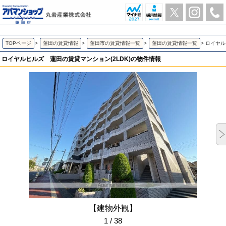
ロイヤルヒルズ 蓮田の2LDK賃貸マンション | アパマンショップ蓮田店-丸岩産業株式会社-
TOPページ
>
蓮田の賃貸情報
>
蓮田市の賃貸情報一覧
>
蓮田の賃貸情報一覧
>
ロイヤル
ロイヤルヒルズ
蓮田の賃貸マンション(2LDK)の物件情報
【建物外観】
1 / 38