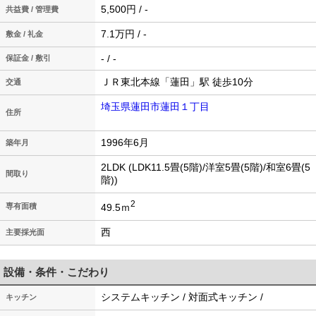
5,500円 / -
共益費 / 管理費
7.1万円 / -
敷金 / 礼金
- / -
保証金 / 敷引
ＪＲ東北本線「蓮田」駅 徒歩10分
交通
埼玉県蓮田市蓮田１丁目
住所
1996年6月
築年月
2LDK (LDK11.5畳(5階)/洋室5畳(5階)/和室6畳(5
間取り
階))
2
49.5ｍ
専有面積
西
主要採光面
設備・条件・こだわり
システムキッチン / 対面式キッチン /
キッチン