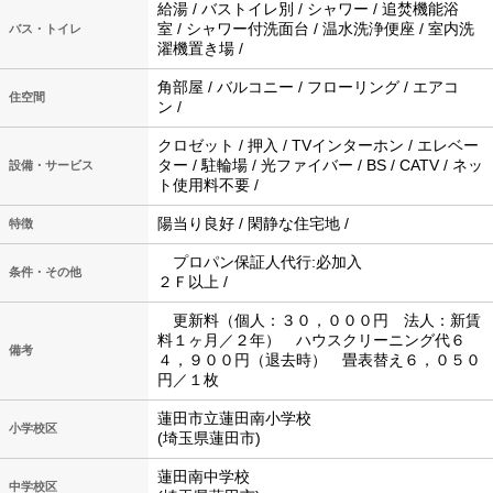
給湯 / バストイレ別 / シャワー / 追焚機能浴
室 / シャワー付洗面台 / 温水洗浄便座 / 室内洗
バス・トイレ
濯機置き場 /
角部屋 / バルコニー / フローリング / エアコ
住空間
ン /
クロゼット / 押入 / TVインターホン / エレベー
ター / 駐輪場 / 光ファイバー / BS / CATV / ネッ
設備・サービス
ト使用料不要 /
陽当り良好 / 閑静な住宅地 /
特徴
プロパン保証人代行:必加入
条件・その他
２Ｆ以上 /
更新料（個人：３０，０００円 法人：新賃
料１ヶ月／２年） ハウスクリーニング代６
備考
４，９００円（退去時） 畳表替え６，０５０
円／１枚
蓮田市立蓮田南小学校
小学校区
(埼玉県蓮田市)
蓮田南中学校
中学校区