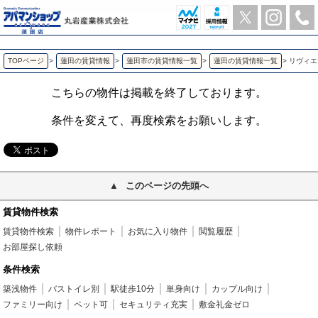
リヴィエール 蓮田の3DK賃貸マンション | アパマンショップ蓮田店-丸岩産業株式会社-
TOPページ
>
蓮田の賃貸情報
>
蓮田市の賃貸情報一覧
>
蓮田の賃貸情報一覧
>
リヴィエ
こちらの物件は掲載を終了しております。
条件を変えて、再度検索をお願いします。
このページの先頭へ
賃貸物件検索
賃貸物件検索
物件レポート
お気に入り物件
閲覧履歴
お部屋探し依頼
条件検索
築浅物件
バストイレ別
駅徒歩10分
単身向け
カップル向け
ファミリー向け
ペット可
セキュリティ充実
敷金礼金ゼロ