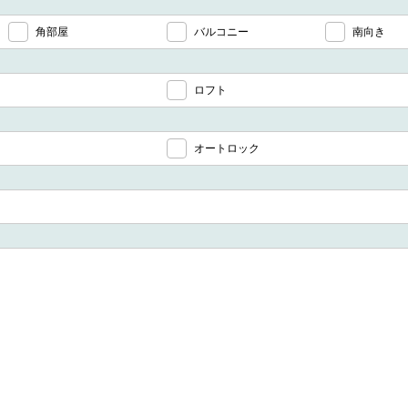
角部屋
バルコニー
南向き
ロフト
オートロック