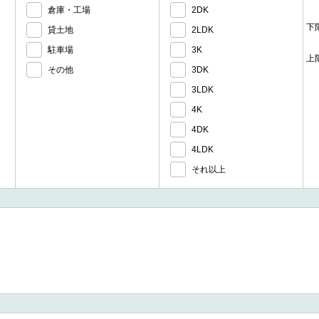
倉庫・工場
2DK
下
貸土地
2LDK
駐車場
3K
上
その他
3DK
3LDK
4K
4DK
4LDK
それ以上