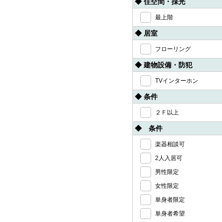
◆ 住空間・採光
最上階
◆ 居室
フローリング
◆ 建物設備・防犯
TVインターホン
◆ 条件
２Ｆ以上
◆ 条件
楽器相談可
2人入居可
男性限定
女性限定
単身者限定
単身者希望