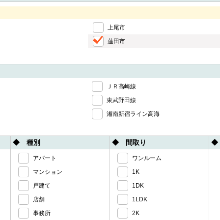
上尾市
蓮田市
ＪＲ高崎線
東武野田線
湘南新宿ライン高海
◆ 種別
◆ 間取り
◆
アパート
ワンルーム
マンション
1K
戸建て
1DK
店舗
1LDK
事務所
2K