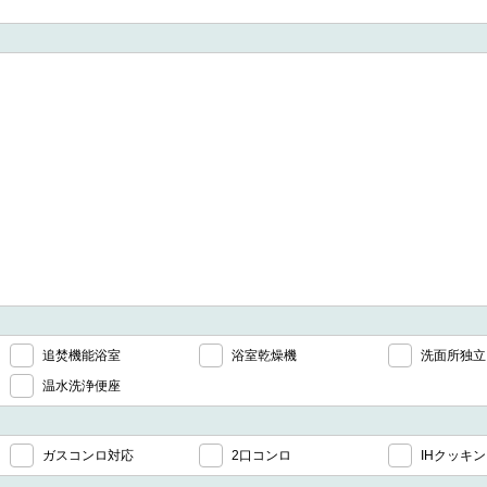
追焚機能浴室
浴室乾燥機
洗面所独立
温水洗浄便座
ガスコンロ対応
2口コンロ
IHクッキ