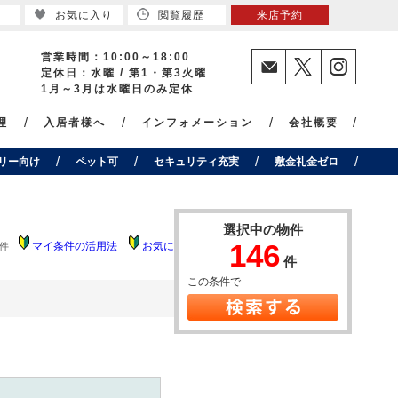
お気に入り
閲覧履歴
来店予約
営業時間：10:00～18:00
定休日：水曜 / 第1・第3火曜
1月～3月は水曜日のみ定休
理
入居者様へ
インフォメーション
会社概要
リー向け
ペット可
セキュリティ充実
敷金礼金ゼロ
選択中の物件
146
マイ条件の活用法
お気に入りの活用法
件
件
この条件で