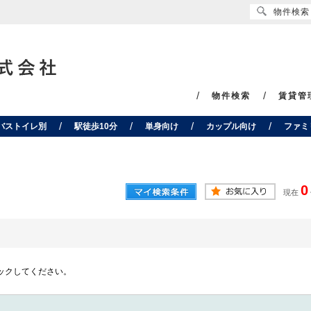
物件検索
物件検索
賃貸管
バストイレ別
駅徒歩10分
単身向け
カップル向け
ファミ
0
現在
ックしてください。