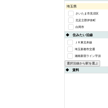
埼玉県
さいたま市見沼区
北足立郡伊奈町
白岡市
◆ 住みたい沿線
ＪＲ東北本線
埼玉新都市交通
湘南新宿ライン宇須
◆ 賃料