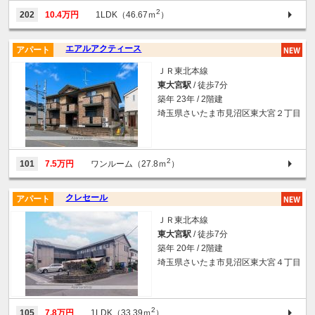
2
202
10.4万円
1LDK（46.67ｍ
）
エアルアクティース
アパート
ＪＲ東北本線
東大宮駅
/ 徒歩7分
築年 23年 / 2階建
埼玉県さいたま市見沼区東大宮２丁目
2
101
7.5万円
ワンルーム（27.8ｍ
）
クレセール
アパート
ＪＲ東北本線
東大宮駅
/ 徒歩7分
築年 20年 / 2階建
埼玉県さいたま市見沼区東大宮４丁目
2
105
7.8万円
1LDK（33.39ｍ
）