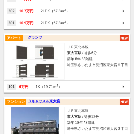
2
302
10.7万円
2LDK（57.8ｍ
）
2
301
10.9万円
2LDK（57.8ｍ
）
グランツ
アパート
ＪＲ東北本線
東大宮駅
/ 徒歩6分
築年 8年 / 3階建
埼玉県さいたま市見沼区東大宮５丁目
2
101
6万円
1K（19.71ｍ
）
Ｂキャッスル東大宮
マンション
ＪＲ東北本線
東大宮駅
/ 徒歩12分
築年 18年 / 3階建
埼玉県さいたま市見沼区東大宮３丁目