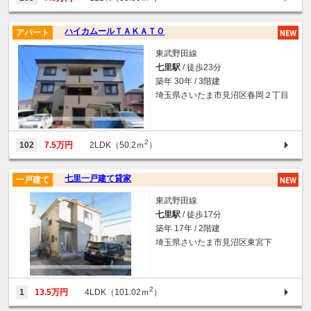
ハイカムールＴＡＫＡＴＯ
アパート
東武野田線
七里駅
/ 徒歩23分
築年 30年 / 3階建
埼玉県さいたま市見沼区春岡２丁目
2
102
7.5万円
2LDK（50.2ｍ
）
七里一戸建て貸家
一戸建て
東武野田線
七里駅
/ 徒歩17分
築年 17年 / 2階建
埼玉県さいたま市見沼区東宮下
2
1
13.5万円
4LDK（101.02ｍ
）