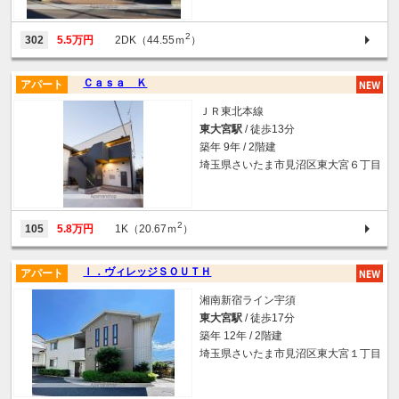
2
302
5.5万円
2DK（44.55ｍ
）
Ｃａｓａ Ｋ
アパート
ＪＲ東北本線
東大宮駅
/ 徒歩13分
築年 9年 / 2階建
埼玉県さいたま市見沼区東大宮６丁目
2
105
5.8万円
1K（20.67ｍ
）
Ｉ．ヴィレッジＳＯＵＴＨ
アパート
湘南新宿ライン宇須
東大宮駅
/ 徒歩17分
築年 12年 / 2階建
埼玉県さいたま市見沼区東大宮１丁目