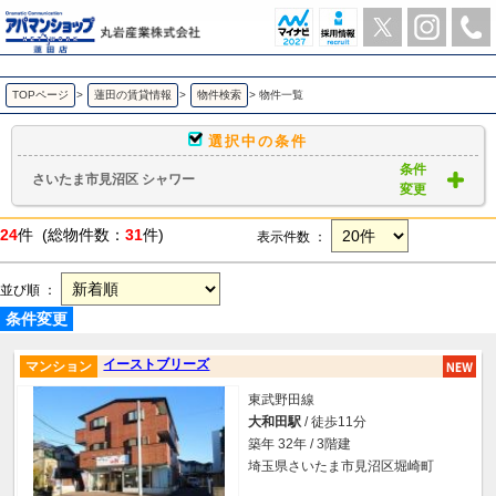
さいたま市見沼区 シャワー ｜賃貸物件一覧｜ アパマンショップ蓮田店-丸岩産業株式会社-
TOPページ
>
蓮田の賃貸情報
>
物件検索
>
物件一覧
選択中の条件
条件
さいたま市見沼区 シャワー
変更
24
件 (総物件数：
31
件)
表示件数 ：
並び順 ：
条件変更
イーストブリーズ
マンション
東武野田線
大和田駅
/ 徒歩11分
築年 32年 / 3階建
埼玉県さいたま市見沼区堀崎町