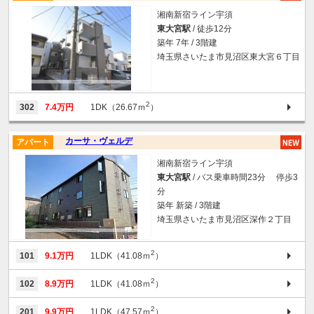
湘南新宿ライン宇須
東大宮駅
/ 徒歩12分
築年 7年 / 3階建
埼玉県さいたま市見沼区東大宮６丁目
2
302
7.4万円
1DK（26.67ｍ
）
カーサ・ヴェルデ
アパート
湘南新宿ライン宇須
東大宮駅
/ バス乗車時間23分 停歩3
分
築年 新築 / 3階建
埼玉県さいたま市見沼区深作２丁目
2
101
9.1万円
1LDK（41.08ｍ
）
2
102
8.9万円
1LDK（41.08ｍ
）
2
201
9.9万円
1LDK（47.57ｍ
）