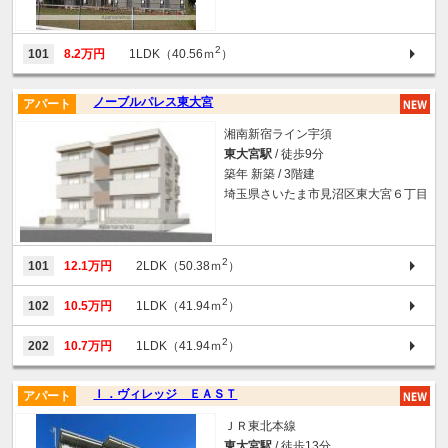
2
101
8.2万円
1LDK（40.56ｍ
）
ノーブルパレス東大宮
アパート
湘南新宿ライン宇須
東大宮駅
/ 徒歩9分
築年 新築 / 3階建
埼玉県さいたま市見沼区東大宮６丁目
2
101
12.1万円
2LDK（50.38ｍ
）
2
102
10.5万円
1LDK（41.94ｍ
）
2
202
10.7万円
1LDK（41.94ｍ
）
Ｉ．ヴィレッジ ＥＡＳＴ
アパート
ＪＲ東北本線
東大宮駅
/ 徒歩13分