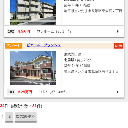
築年 13年 / 3階建
埼玉県さいたま市見沼区東大宮７丁目
2
102
8.5万円
ワンルーム（35.1ｍ
）
ピエール・ブランシュ
アパート
東武野田線
七里駅
/ 徒歩23分
築年 14年 / 2階建
埼玉県さいたま市見沼区深作１丁目
2
103
6.25万円
1LDK（37.13ｍ
）
24
件 (総物件数：
31
件)
2
次の20件>>
1