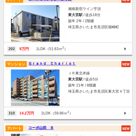
湘南新宿ライン宇須
東大宮駅
/ 徒歩18分
築年 2年 / 2階建
埼玉県さいたま市見沼区堀崎町
2
202
9万円
1LDK（51.63ｍ
）
Ｇｒａｎｄ Ｃｈａｒｉｏｔ
マンション
ＪＲ東北本線
東大宮駅
/ 徒歩5分
築年 21年 / 8階建
埼玉県さいたま市見沼区東大宮４丁目
2
310
14.2万円
2LDK（59.86ｍ
）
コーポ山田 Ｂ
アパート