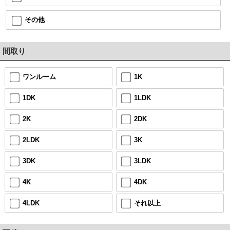
その他
間取り
ワンルーム
1K
1DK
1LDK
2K
2DK
2LDK
3K
3DK
3LDK
4K
4DK
4LDK
それ以上