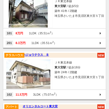
ＪＲ東北本線
東大宮駅
/ 徒歩5分
築年 41年 / 2階建
埼玉県さいたま市見沼区東大宮５丁目
2
101
8万円
1LDK（35.51ｍ
）
2
201
8.3万円
1LDK（35.51ｍ
）
ホジョウテラス Ｂ
テラスハウス
ＪＲ東北本線
東大宮駅
/ 徒歩18分
築年 24年 / 2階建
埼玉県さいたま市見沼区東大宮１丁目
2
102
11.5万円
3LDK（75.07ｍ
）
オリエンタルコート東大宮
アパート