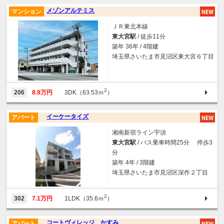
メゾンアルテミス
マンション
ＪＲ東北本線
東大宮駅
/ 徒歩11分
築年 36年 / 4階建
埼玉県さいたま市見沼区東大宮６丁目
2
206
8.9万円
3DK（63.53ｍ
）
イーケータイズ
アパート
湘南新宿ライン宇須
東大宮駅
/ バス乗車時間25分 停歩3
分
築年 4年 / 3階建
埼玉県さいたま市見沼区深作２丁目
2
302
7.1万円
1LDK（35.6ｍ
）
コートヴィレッジ かすみ
アパート