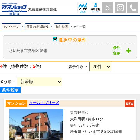
さいたま市見沼区 給湯 ｜賃貸物件一覧｜ アパマンショップ蓮田店-丸岩産業株式会社-
TOPページ
>
蓮田の賃貸情報
>
物件検索
>
物件一覧
選択中の条件
条件
さいたま市見沼区 給湯
変更
4
件 (総物件数：
5
件)
表示件数 ：
並び順 ：
条件変更
イーストブリーズ
マンション
東武野田線
大和田駅
/ 徒歩11分
築年 32年 / 3階建
埼玉県さいたま市見沼区堀崎町