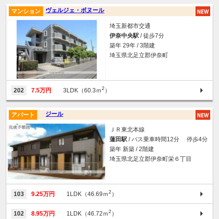
ヴェルジェ・ボヌール
マンション
埼玉新都市交通
伊奈中央駅
/ 徒歩7分
築年 29年 / 3階建
埼玉県北足立郡伊奈町
2
202
7.5万円
3LDK（60.3ｍ
）
ジール
アパート
ＪＲ東北本線
蓮田駅
/ バス乗車時間12分 停歩4分
築年 新築 / 2階建
埼玉県北足立郡伊奈町栄６丁目
2
103
9.25万円
1LDK（46.69ｍ
）
2
102
8.95万円
1LDK（46.72ｍ
）