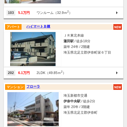
2
103
5.1万円
ワンルーム（32.9ｍ
）
ハイマートＢ棟
アパート
ＪＲ東北本線
蓮田駅
/ 徒歩18分
築年 24年 / 2階建
埼玉県北足立郡伊奈町栄６丁目
2
202
6.1万円
2LDK（49.85ｍ
）
フローラ
マンション
埼玉新都市交通
伊奈中央駅
/ 徒歩2分
築年 20年 / 3階建
埼玉県北足立郡伊奈町