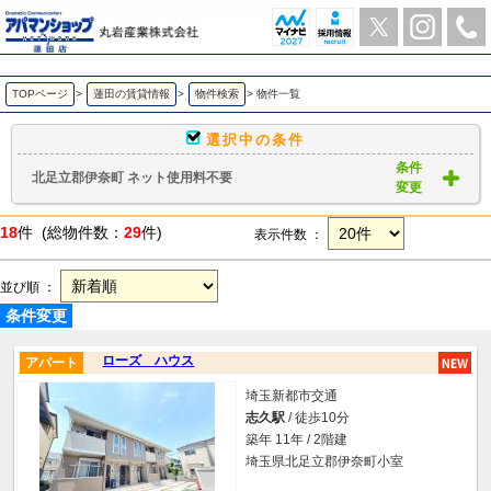
北足立郡伊奈町 ネット使用料不要 ｜賃貸物件一覧｜ アパマンショップ蓮田店-丸岩産業株式会社-
TOPページ
>
蓮田の賃貸情報
>
物件検索
>
物件一覧
選択中の条件
条件
北足立郡伊奈町 ネット使用料不要
変更
18
件 (総物件数：
29
件)
表示件数 ：
並び順 ：
条件変更
ローズ ハウス
アパート
埼玉新都市交通
志久駅
/ 徒歩10分
築年 11年 / 2階建
埼玉県北足立郡伊奈町小室