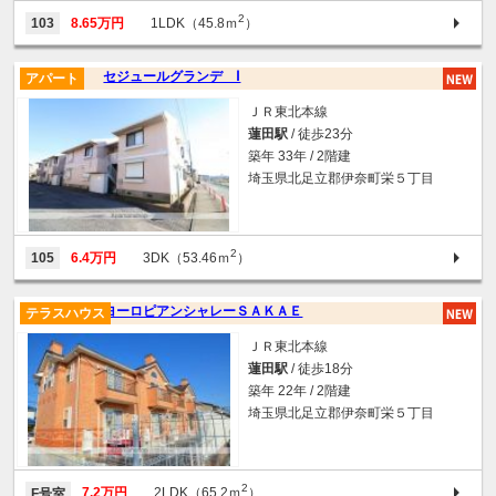
2
103
8.65万円
1LDK（45.8ｍ
）
セジュールグランデ Ⅰ
アパート
ＪＲ東北本線
蓮田駅
/ 徒歩23分
築年 33年 / 2階建
埼玉県北足立郡伊奈町栄５丁目
2
105
6.4万円
3DK（53.46ｍ
）
ヨーロピアンシャレーＳＡＫＡＥ
テラスハウス
ＪＲ東北本線
蓮田駅
/ 徒歩18分
築年 22年 / 2階建
埼玉県北足立郡伊奈町栄５丁目
2
7.2万円
2LDK（65.2ｍ
）
F号室