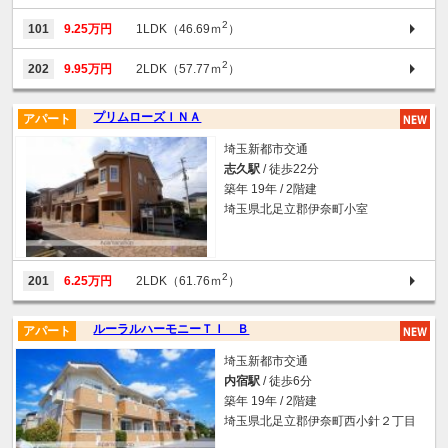
2
101
9.25万円
1LDK（46.69ｍ
）
2
202
9.95万円
2LDK（57.77ｍ
）
プリムローズＩＮＡ
アパート
埼玉新都市交通
志久駅
/ 徒歩22分
築年 19年 / 2階建
埼玉県北足立郡伊奈町小室
2
201
6.25万円
2LDK（61.76ｍ
）
ルーラルハーモニーＴＩ Ｂ
アパート
埼玉新都市交通
内宿駅
/ 徒歩6分
築年 19年 / 2階建
埼玉県北足立郡伊奈町西小針２丁目