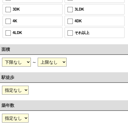
3DK
3LDK
4K
4DK
4LDK
それ以上
面積
～
駅徒歩
築年数