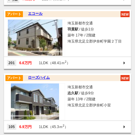
エコール
アパート
埼玉新都市交通
羽貫駅
/ 徒歩1分
築年 17年 / 2階建
埼玉県北足立郡伊奈町学園２丁目
2
201
6.6万円
1LDK（48.41ｍ
）
ローズハイム
アパート
埼玉新都市交通
志久駅
/ 徒歩9分
築年 13年 / 2階建
埼玉県北足立郡伊奈町小室
2
105
6.9万円
1LDK（45.3ｍ
）