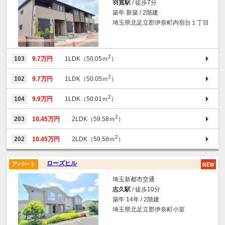
羽貫駅
/ 徒歩7分
築年 新築 / 2階建
埼玉県北足立郡伊奈町内宿台１丁目
2
103
9.7万円
1LDK（50.05ｍ
）
2
102
9.7万円
1LDK（50.05ｍ
）
2
104
9.9万円
1LDK（50.01ｍ
）
2
203
10.45万円
2LDK（59.58ｍ
）
2
202
10.45万円
2LDK（59.58ｍ
）
ローズヒル
アパート
埼玉新都市交通
志久駅
/ 徒歩10分
築年 14年 / 2階建
埼玉県北足立郡伊奈町小室