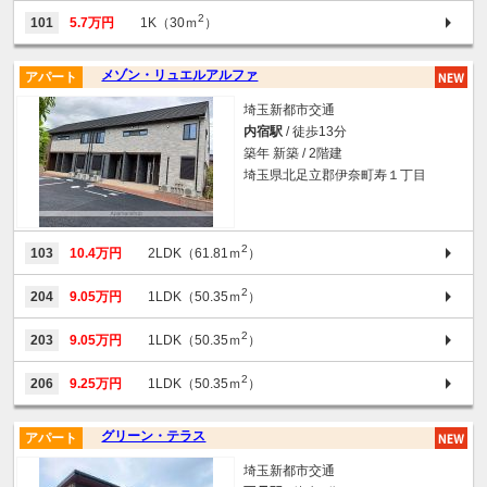
2
101
5.7万円
1K（30ｍ
）
メゾン・リュエルアルファ
アパート
埼玉新都市交通
内宿駅
/ 徒歩13分
築年 新築 / 2階建
埼玉県北足立郡伊奈町寿１丁目
2
103
10.4万円
2LDK（61.81ｍ
）
2
204
9.05万円
1LDK（50.35ｍ
）
2
203
9.05万円
1LDK（50.35ｍ
）
2
206
9.25万円
1LDK（50.35ｍ
）
グリーン・テラス
アパート
埼玉新都市交通