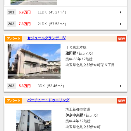
2
101
6.9万円
1LDK（45.27ｍ
）
2
202
7.8万円
2LDK（57.53ｍ
）
セジュールグランデ Ⅳ
アパート
ＪＲ東北本線
蓮田駅
/ 徒歩23分
築年 33年 / 2階建
埼玉県北足立郡伊奈町栄５丁目
2
202
5.8万円
3DK（53.46ｍ
）
バーチュー・ドゥエリング
アパート
埼玉新都市交通
伊奈中央駅
/ 徒歩3分
築年 4年 / 2階建
埼玉県北足立郡伊奈町