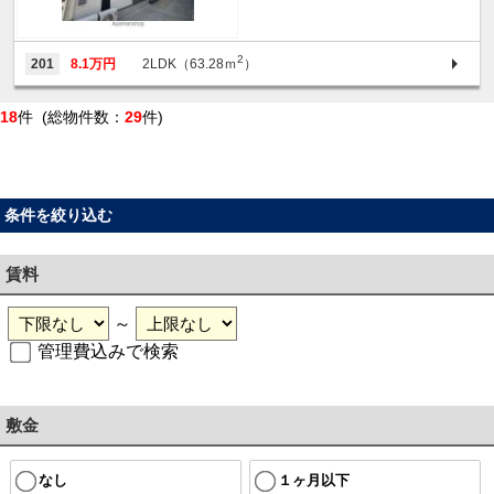
2
201
8.1万円
2LDK（63.28ｍ
）
18
件 (総物件数：
29
件)
条件を絞り込む
賃料
～
管理費込みで検索
敷金
なし
１ヶ月以下