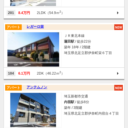
2
201
8.4万円
2LDK（54.9ｍ
）
レガーロ栄
アパート
ＪＲ東北本線
蓮田駅
/ 徒歩22分
築年 18年 / 2階建
埼玉県北足立郡伊奈町栄６丁目
2
104
6.1万円
2DK（46.22ｍ
）
アンテムノン
アパート
埼玉新都市交通
内宿駅
/ 徒歩8分
築年 / 3階建
埼玉県北足立郡伊奈町内宿台４丁目