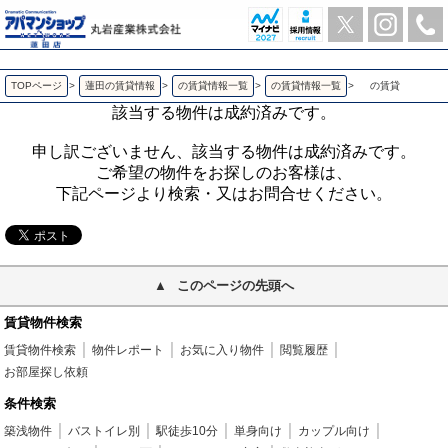
の賃貸 | アパマンショップ蓮田店-丸岩産業株式会社-
TOPページ
>
蓮田の賃貸情報
>
の賃貸情報一覧
>
の賃貸情報一覧
>
の賃貸
該当する物件は成約済みです。
申し訳ございません、該当する物件は成約済みです。
ご希望の物件をお探しのお客様は、
下記ページより検索・又はお問合せください。
このページの先頭へ
賃貸物件検索
賃貸物件検索
物件レポート
お気に入り物件
閲覧履歴
お部屋探し依頼
条件検索
築浅物件
バストイレ別
駅徒歩10分
単身向け
カップル向け