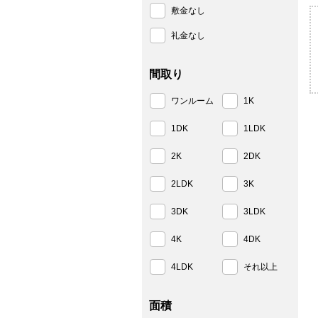
敷金なし
礼金なし
間取り
ワンルーム
1K
1DK
1LDK
2K
2DK
2LDK
3K
3DK
3LDK
4K
4DK
4LDK
それ以上
面積