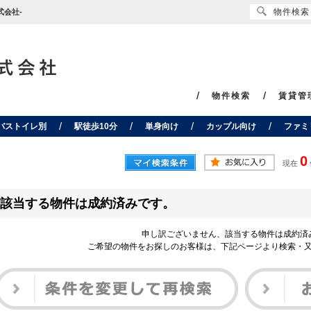
物件検索
会社-
物件検索
賃貸管
バストイレ別
駅徒歩10分
単身向け
カップル向け
ファミ
0
現在
該当する物件は成約済みです。
申し訳ございません、該当する物件は成約済
ご希望の物件をお探しのお客様は、下記ページより検索・