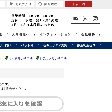
お気に入り
閲覧履歴
来店予約
営業時間：10:00～18:00
定休日：水曜 / 第1・第3火曜
1月～3月は水曜日のみ定休
理
入居者様へ
インフォメーション
会社概要
リー向け
ペット可
セキュリティ充実
敷金礼金ゼロ
マイ条件の活用法
お気に入りの活用法
件
みです。
又はお問合せください。