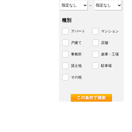
～
種別
アパート
マンション
戸建て
店舗
事務所
倉庫・工場
貸土地
駐車場
その他