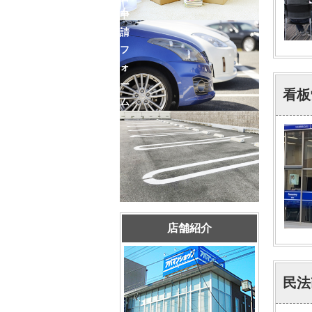
ム
申
請
フ
ォ
ー
看板
ム
店舗紹介
民法