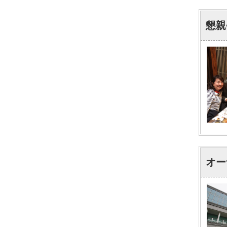
懇親
オー