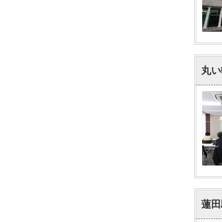
丸い
蓮田