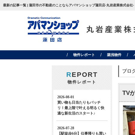
最新の記事一覧 | 蓮田市の不動産のことならアパマンショップ蓮田店-丸岩産業株式会社-
物件レポート
築浅物件
ブロ
R
EPORT
物件レポート
TV