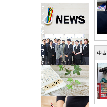
ン
ス
タ
ッ
フ
紹
ス
介
タ
ッ
フ
ブ
中古
ロ
グ
お
客
様
の
声
採