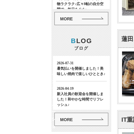
MORE
蓮田
B
LOG
ブログ
イ
ン
フ
ォ
メ
ー
IT
シ
MORE
ョ