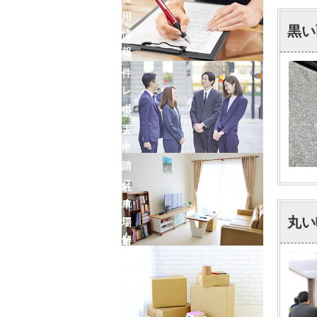
用
黒い
情
報
物
件
レ
ポ
退
ー
去
ト
申
請
フ
駐
ォ
車
ー
丸い
場
ム
解
車
約
庫
フ
証
ォ
明
ー
書